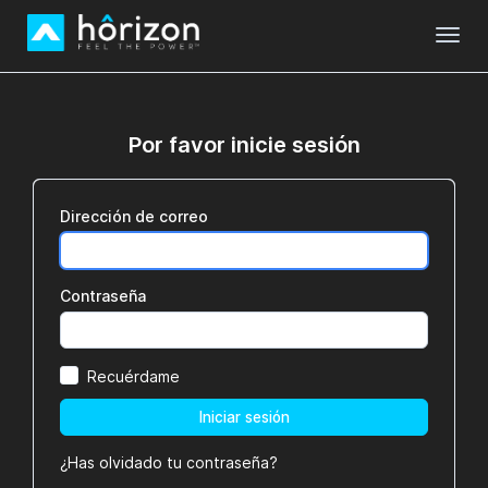
Toggl
Por favor inicie sesión
Dirección de correo
Contraseña
Recuérdame
Iniciar sesión
¿Has olvidado tu contraseña?